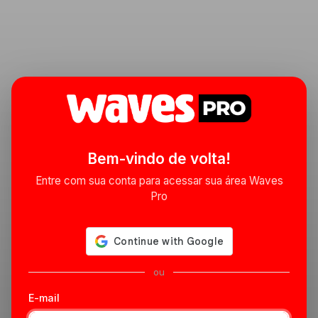
Bem-vindo de volta!
Entre com sua conta para acessar sua área Waves
Pro
ou
E-mail